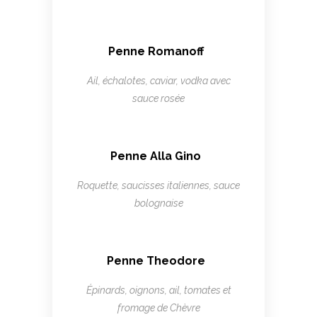
Penne Romanoff
Ail, échalotes, caviar, vodka avec
sauce rosée
Penne Alla Gino
Roquette, saucisses italiennes, sauce
bolognaise
Penne Theodore
Épinards, oignons, ail, tomates et
fromage de Chèvre