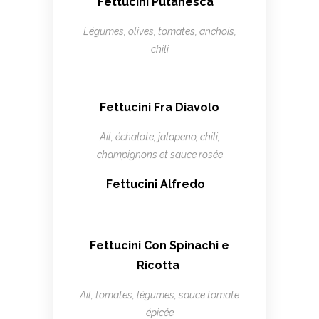
Fettucini Putanesca
Légumes, olives, tomates, anchois,
chili
Fettucini Fra Diavolo
Ail, échalote, jalapeno, chili,
champignons et sauce rosée
Fettucini Alfredo
Fettucini Con Spinachi e
Ricotta
Ail, tomates, légumes, sauce tomate
épicée